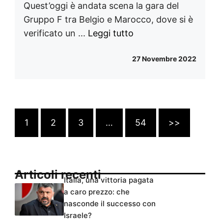
Quest’oggi è andata scena la gara del
Gruppo F tra Belgio e Marocco, dove si è
verificato un ...
Leggi tutto
27 Novembre 2022
1
2
3
…
54
>>
Articoli recenti
Italia, una vittoria pagata
a caro prezzo: che
nasconde il successo con
Israele?