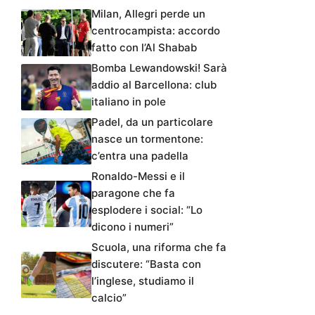
Milan, Allegri perde un
centrocampista: accordo
fatto con l’Al Shabab
Bomba Lewandowski! Sarà
addio al Barcellona: club
italiano in pole
Padel, da un particolare
nasce un tormentone:
c’entra una padella
Ronaldo-Messi e il
paragone che fa
esplodere i social: “Lo
dicono i numeri”
Scuola, una riforma che fa
discutere: “Basta con
l’inglese, studiamo il
calcio”