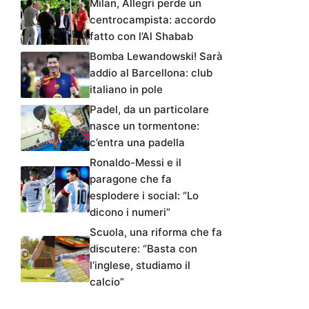
Milan, Allegri perde un
centrocampista: accordo
fatto con l’Al Shabab
Bomba Lewandowski! Sarà
addio al Barcellona: club
italiano in pole
Padel, da un particolare
nasce un tormentone:
c’entra una padella
Ronaldo-Messi e il
paragone che fa
esplodere i social: “Lo
dicono i numeri”
Scuola, una riforma che fa
discutere: “Basta con
l’inglese, studiamo il
calcio”