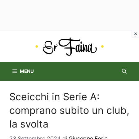
Vai
al
contenuto
MENU
Sceicchi in Serie A:
comprano subito un club,
la svolta
23 Settembre 2024
di
Giuseppe Foria