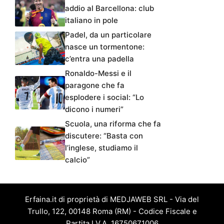
addio al Barcellona: club
italiano in pole
Padel, da un particolare
nasce un tormentone:
c’entra una padella
Ronaldo-Messi e il
paragone che fa
esplodere i social: “Lo
dicono i numeri”
Scuola, una riforma che fa
discutere: “Basta con
l’inglese, studiamo il
calcio”
Erfaina.it di proprietà di MEDJAWEB SRL - Via del
Trullo, 122, 00148 Roma (RM) - Codice Fiscale e
Partita I.V.A. 16750671006