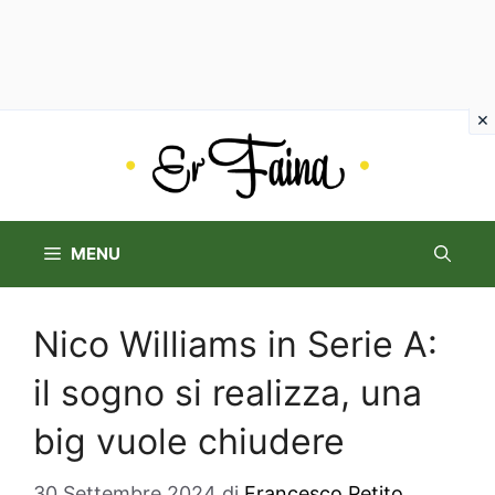
Vai
al
contenuto
MENU
Nico Williams in Serie A:
il sogno si realizza, una
big vuole chiudere
30 Settembre 2024
di
Francesco Petito