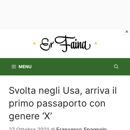
Vai
al
contenuto
MENU
Svolta negli Usa, arriva il
primo passaporto con
genere ‘X’
27 Ottobre 2021
di
Francesco Spagnolo