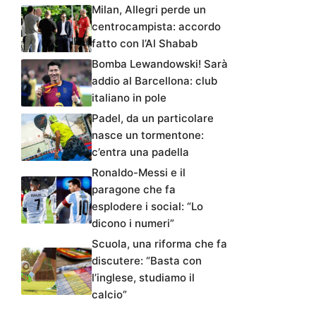
Milan, Allegri perde un
centrocampista: accordo
fatto con l’Al Shabab
Bomba Lewandowski! Sarà
addio al Barcellona: club
italiano in pole
Padel, da un particolare
nasce un tormentone:
c’entra una padella
Ronaldo-Messi e il
paragone che fa
esplodere i social: “Lo
dicono i numeri”
Scuola, una riforma che fa
discutere: “Basta con
l’inglese, studiamo il
calcio”