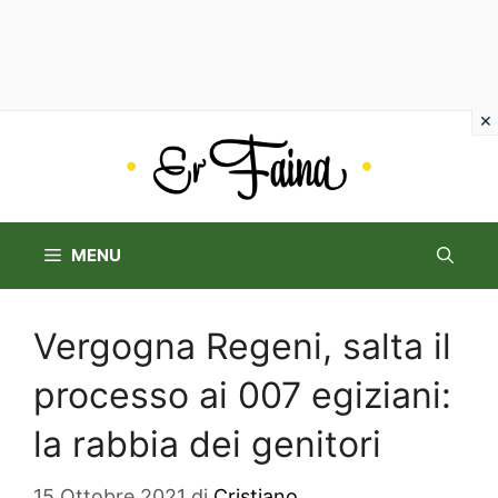
Vai
al
contenuto
MENU
Vergogna Regeni, salta il
processo ai 007 egiziani:
la rabbia dei genitori
15 Ottobre 2021
di
Cristiano