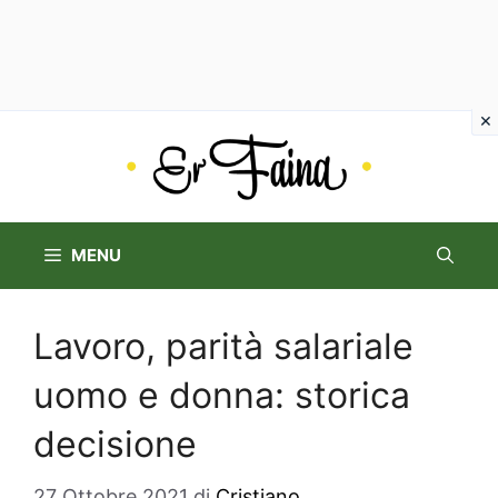
Vai
al
contenuto
MENU
Lavoro, parità salariale
uomo e donna: storica
decisione
27 Ottobre 2021
di
Cristiano