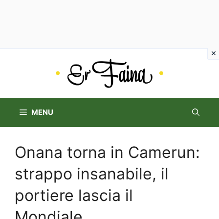
Vai
al
contenuto
MENU
Onana torna in Camerun:
strappo insanabile, il
portiere lascia il
Mondiale