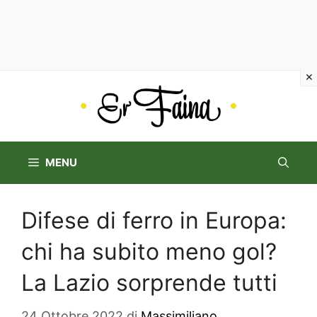
Vai
al
contenuto
MENU
Difese di ferro in Europa:
chi ha subito meno gol?
La Lazio sorprende tutti
24 Ottobre 2022
di
Massimiliano