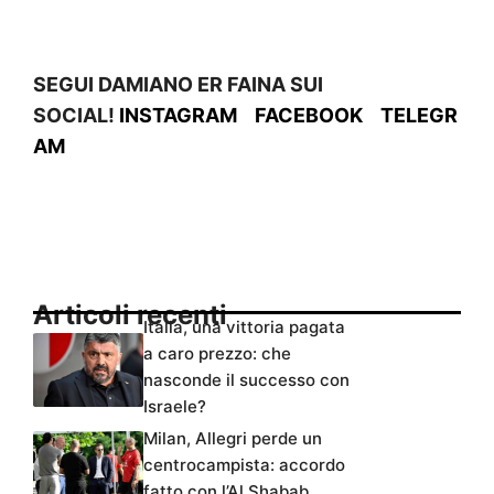
SEGUI DAMIANO ER FAINA SUI
SOCIAL!
INSTAGRAM
FACEBOOK
TELEGR
AM
Articoli recenti
Italia, una vittoria pagata
a caro prezzo: che
nasconde il successo con
Israele?
Milan, Allegri perde un
centrocampista: accordo
fatto con l’Al Shabab