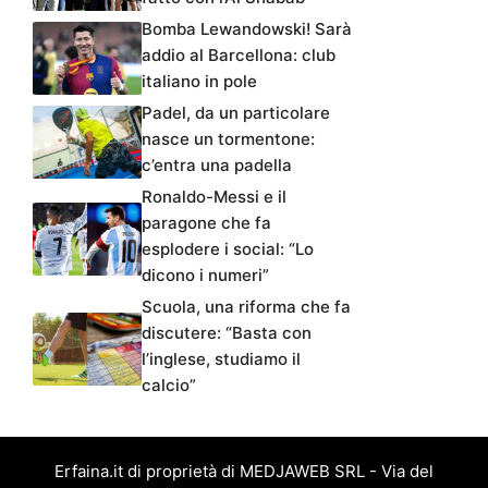
Bomba Lewandowski! Sarà
addio al Barcellona: club
italiano in pole
Padel, da un particolare
nasce un tormentone:
c’entra una padella
Ronaldo-Messi e il
paragone che fa
esplodere i social: “Lo
dicono i numeri”
Scuola, una riforma che fa
discutere: “Basta con
l’inglese, studiamo il
calcio”
Erfaina.it di proprietà di MEDJAWEB SRL - Via del