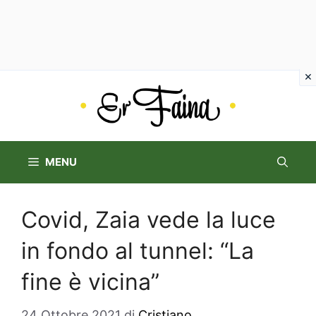
Vai
al
contenuto
MENU
Covid, Zaia vede la luce
in fondo al tunnel: “La
fine è vicina”
24 Ottobre 2021
di
Cristiano