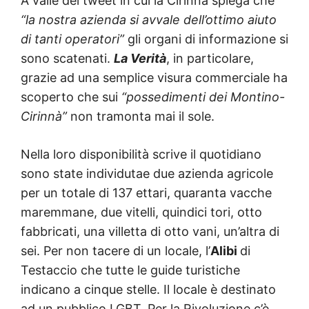
A valle del tweet in cui la Cirinnà spiega che
“la nostra azienda si avvale dell’ottimo aiuto
di tanti operatori”
gli organi di informazione si
sono scatenati.
La Verità
, in particolare,
grazie ad una semplice visura commerciale ha
scoperto che sui
“possedimenti dei Montino-
Cirinnà”
non tramonta mai il sole.
Nella loro disponibilità scrive il quotidiano
sono state individutae due azienda agricole
per un totale di 137 ettari, quaranta vacche
maremmane, due vitelli, quindici tori, otto
fabbricati, una villetta di otto vani, un’altra di
sei. Per non tacere di un locale, l’
Alibi
di
Testaccio che tutte le guide turistiche
indicano a cinque stelle. Il locale è destinato
ad un pubblico LGBT. Per la Rivoluzione c’è