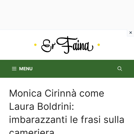
Vai
al
contenuto
MENU
Monica Cirinnà come
Laura Boldrini:
imbarazzanti le frasi sulla
cameriera