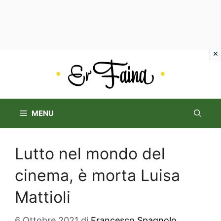
Vai
al
contenuto
MENU
Lutto nel mondo del
cinema, è morta Luisa
Mattioli
6 Ottobre 2021
di
Francesco Spagnolo