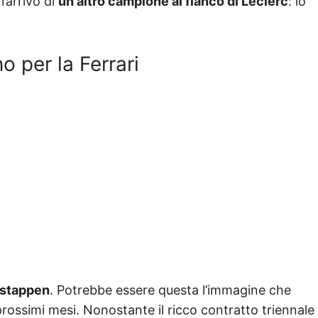
l’arrivo di
un altro campione al fianco di Leclerc
: lo
 per la Ferrari
rstappen
. Potrebbe essere questa l’immagine che
prossimi mesi. Nonostante il ricco contratto triennale