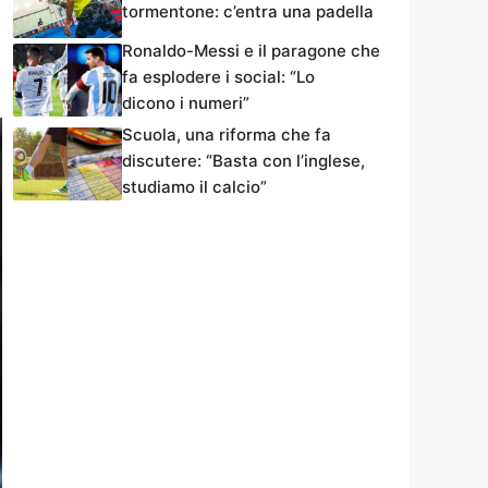
tormentone: c’entra una padella
Ronaldo-Messi e il paragone che
fa esplodere i social: “Lo
dicono i numeri”
Scuola, una riforma che fa
discutere: “Basta con l’inglese,
studiamo il calcio”