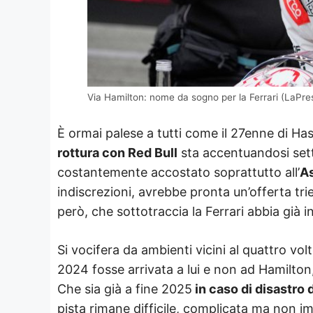
Via Hamilton: nome da sogno per la Ferrari (LaPres
È ormai palese a tutti come il 27enne di Hass
rottura con Red Bull
sta accentuandosi sett
costantemente accostato soprattutto all’
As
indiscrezioni, avrebbe pronta un’offerta tr
però, che sottotraccia la Ferrari abbia già 
Si vocifera da ambienti vicini al quattro v
2024 fosse arrivata a lui e non ad Hamilton
Che sia già a fine 2025
in caso di disastro 
pista rimane difficile, complicata ma non imp