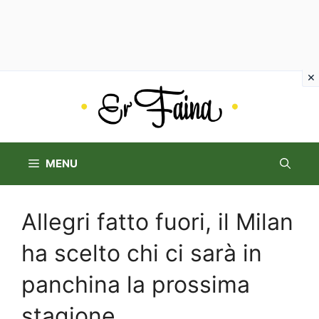
Vai
al
contenuto
MENU
Allegri fatto fuori, il Milan
ha scelto chi ci sarà in
panchina la prossima
stagione