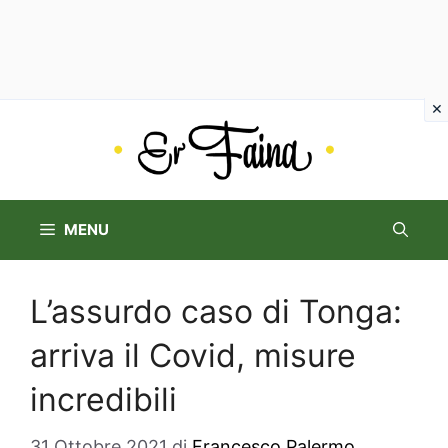
Vai
al
contenuto
MENU
L’assurdo caso di Tonga:
arriva il Covid, misure
incredibili
31 Ottobre 2021
di
Francesco Palermo