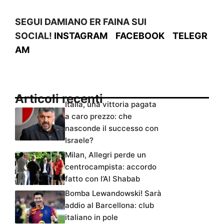
SEGUI DAMIANO ER FAINA SUI
SOCIAL!
INSTAGRAM
FACEBOOK
TELEGR
AM
Articoli recenti
Italia, una vittoria pagata
a caro prezzo: che
nasconde il successo con
Israele?
Milan, Allegri perde un
centrocampista: accordo
fatto con l’Al Shabab
Bomba Lewandowski! Sarà
addio al Barcellona: club
italiano in pole