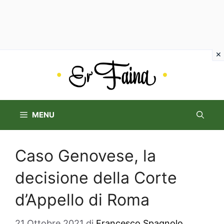
Vai
al
contenuto
MENU
Caso Genovese, la
decisione della Corte
d’Appello di Roma
21 Ottobre 2021
di
Francesco Spagnolo