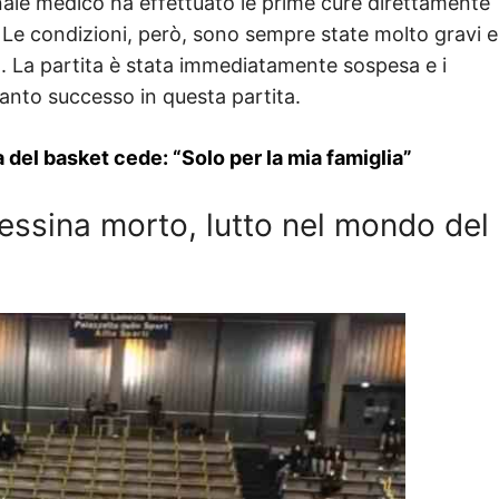
nale medico ha effettuato le prime cure direttamente
 Le condizioni, però, sono sempre state molto gravi e
o. La partita è stata immediatamente sospesa e i
nto successo in questa partita.
a del basket cede: “Solo per la mia famiglia”
essina morto, lutto nel mondo del