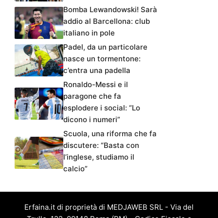
Bomba Lewandowski! Sarà
addio al Barcellona: club
italiano in pole
Padel, da un particolare
nasce un tormentone:
c’entra una padella
Ronaldo-Messi e il
paragone che fa
esplodere i social: “Lo
dicono i numeri”
Scuola, una riforma che fa
discutere: “Basta con
l’inglese, studiamo il
calcio”
Erfaina.it di proprietà di MEDJAWEB SRL - Via del