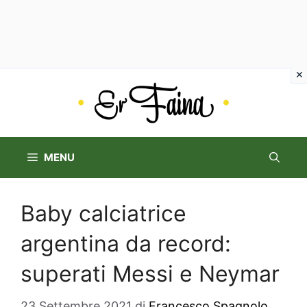
Vai
al
contenuto
MENU
Baby calciatrice
argentina da record:
superati Messi e Neymar
23 Settembre 2021
di
Francesco Spagnolo