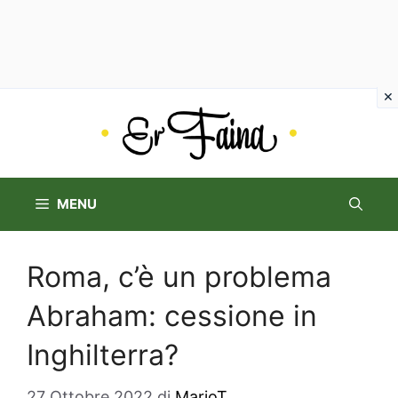
Vai
al
contenuto
MENU
Roma, c’è un problema
Abraham: cessione in
Inghilterra?
27 Ottobre 2022
di
MarioT