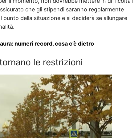
er il momento, non dovrebbe mettere in difficoltà i
rassicurato che gli stipendi saranno regolarmente
il punto della situazione e si deciderà se allungare
alità.
 paura: numeri record, cosa c’è dietro
itornano le restrizioni