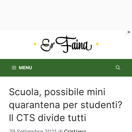
Vai
al
contenuto
MENU
Scuola, possibile mini
quarantena per studenti?
Il CTS divide tutti
29 Settembre 2021
di
Cristiano