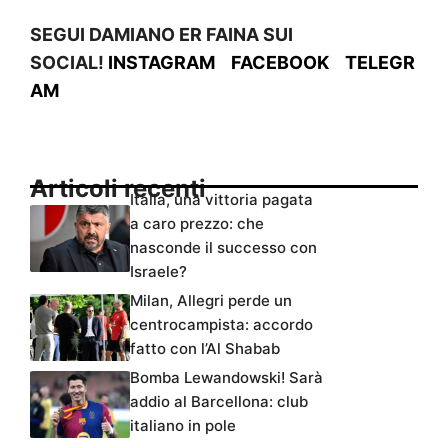
SEGUI DAMIANO ER FAINA SUI
SOCIAL!
INSTAGRAM
FACEBOOK
TELEGR
AM
Articoli recenti
Italia, una vittoria pagata
a caro prezzo: che
nasconde il successo con
Israele?
Milan, Allegri perde un
centrocampista: accordo
fatto con l’Al Shabab
Bomba Lewandowski! Sarà
addio al Barcellona: club
italiano in pole