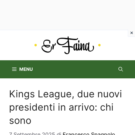
Vai
al
contenuto
MENU
Kings League, due nuovi
presidenti in arrivo: chi
sono
7 Settembre 2025
di
Francesco Spagnolo