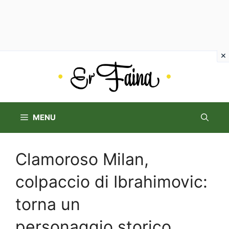
Vai
al
contenuto
MENU
Clamoroso Milan,
colpaccio di Ibrahimovic:
torna un
personaggio storico