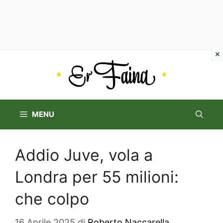
Vai
al
contenuto
MENU
Addio Juve, vola a
Londra per 55 milioni:
che colpo
16 Aprile 2025
di
Roberto Naccarella