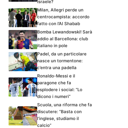
Israele?
Milan, Allegri perde un
centrocampista: accordo
fatto con l’Al Shabab
Bomba Lewandowski! Sarà
addio al Barcellona: club
italiano in pole
Padel, da un particolare
nasce un tormentone:
c’entra una padella
Ronaldo-Messi e il
paragone che fa
esplodere i social: “Lo
dicono i numeri”
Scuola, una riforma che fa
discutere: “Basta con
l’inglese, studiamo il
calcio”