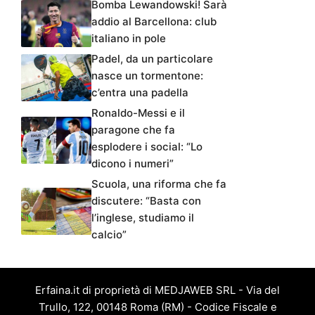
Bomba Lewandowski! Sarà
addio al Barcellona: club
italiano in pole
Padel, da un particolare
nasce un tormentone:
c’entra una padella
Ronaldo-Messi e il
paragone che fa
esplodere i social: “Lo
dicono i numeri”
Scuola, una riforma che fa
discutere: “Basta con
l’inglese, studiamo il
calcio”
Erfaina.it di proprietà di MEDJAWEB SRL - Via del
Trullo, 122, 00148 Roma (RM) - Codice Fiscale e