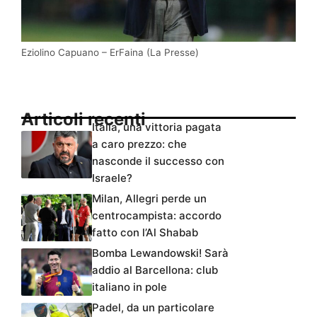
Eziolino Capuano – ErFaina (La Presse)
Articoli recenti
Italia, una vittoria pagata
a caro prezzo: che
nasconde il successo con
Israele?
Milan, Allegri perde un
centrocampista: accordo
fatto con l’Al Shabab
Bomba Lewandowski! Sarà
addio al Barcellona: club
italiano in pole
Padel, da un particolare