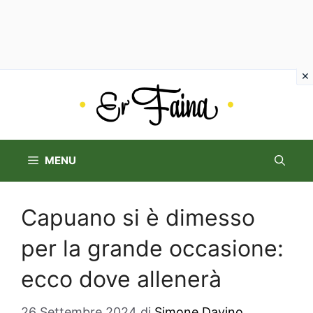
Vai
al
contenuto
MENU
Capuano si è dimesso
per la grande occasione:
ecco dove allenerà
26 Settembre 2024
di
Simone Davino