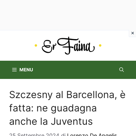
Vai
al
contenuto
MENU
Szczesny al Barcellona, è
fatta: ne guadagna
anche la Juventus
25 Settembre 2024
di
Lorenzo De Angelis