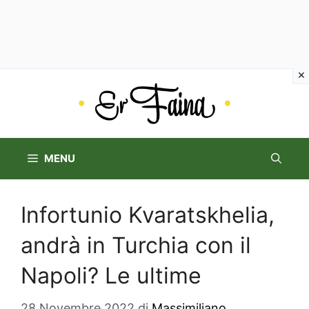
Vai
al
contenuto
MENU
Infortunio Kvaratskhelia,
andrà in Turchia con il
Napoli? Le ultime
28 Novembre 2022
di
Massimiliano