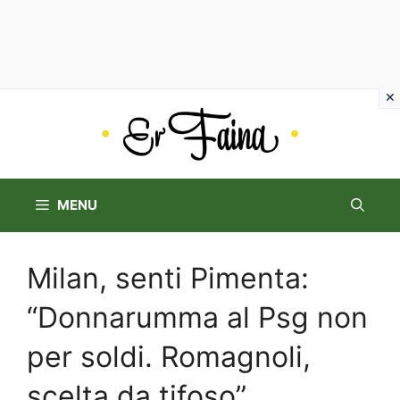
Vai
al
contenuto
MENU
Milan, senti Pimenta:
“Donnarumma al Psg non
per soldi. Romagnoli,
scelta da tifoso”