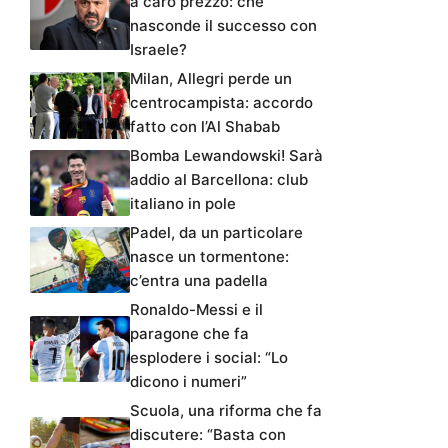
a caro prezzo: che
nasconde il successo con
Israele?
Milan, Allegri perde un
centrocampista: accordo
fatto con l’Al Shabab
Bomba Lewandowski! Sarà
addio al Barcellona: club
italiano in pole
Padel, da un particolare
nasce un tormentone:
c’entra una padella
Ronaldo-Messi e il
paragone che fa
esplodere i social: “Lo
dicono i numeri”
Scuola, una riforma che fa
discutere: “Basta con