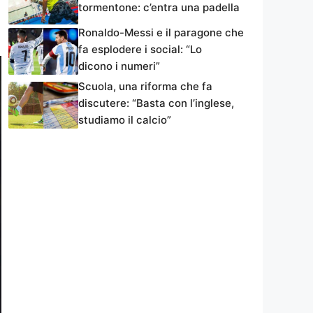
tormentone: c’entra una padella
Ronaldo-Messi e il paragone che
fa esplodere i social: “Lo
dicono i numeri”
Scuola, una riforma che fa
discutere: “Basta con l’inglese,
studiamo il calcio”