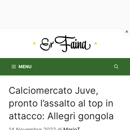
Vai
al
contenuto
MENU
Calciomercato Juve,
pronto l’assalto al top in
attacco: Allegri gongola
14 Novembre 2022
di
MarioT