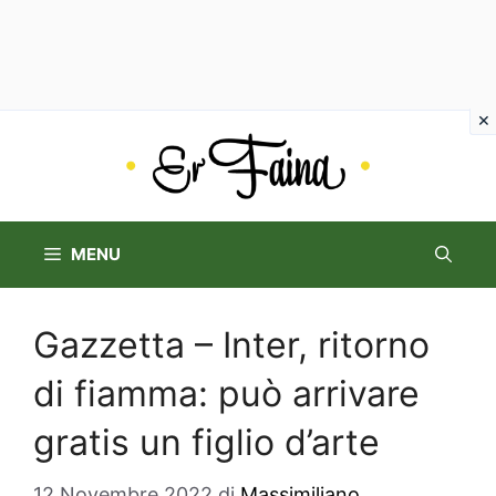
Vai
al
contenuto
MENU
Gazzetta – Inter, ritorno
di fiamma: può arrivare
gratis un figlio d’arte
12 Novembre 2022
di
Massimiliano