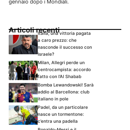
gennaio dopo i Mondiali.
Articoli recenti
Italia, una vittoria pagata
a caro prezzo: che
nasconde il successo con
Israele?
Milan, Allegri perde un
centrocampista: accordo
fatto con l’Al Shabab
Bomba Lewandowski! Sarà
addio al Barcellona: club
italiano in pole
Padel, da un particolare
nasce un tormentone:
c’entra una padella
Ronaldo-Messi e il