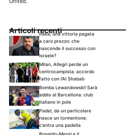
United.
Articoli recenti
Italia, una vittoria pagata
a caro prezzo: che
nasconde il successo con
Israele?
Milan, Allegri perde un
centrocampista: accordo
fatto con l’Al Shabab
Bomba Lewandowski! Sarà
addio al Barcellona: club
italiano in pole
Padel, da un particolare
nasce un tormentone:
c’entra una padella
Ronaldo-Messi e il