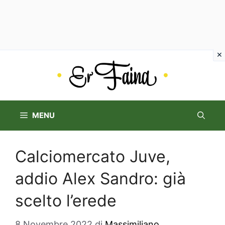
Vai
al
contenuto
MENU
Calciomercato Juve,
addio Alex Sandro: già
scelto l’erede
8 Novembre 2022
di
Massimiliano