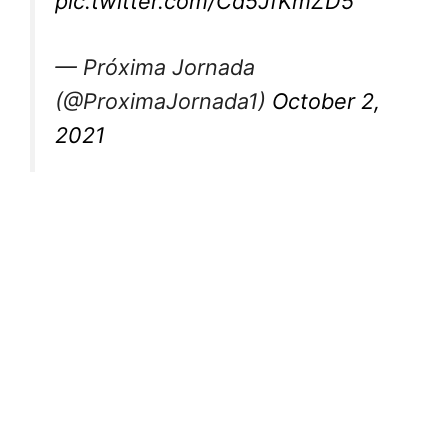
pic.twitter.com/Cd5JfKmZD5
— Próxima Jornada
(@ProximaJornada1)
October 2,
2021