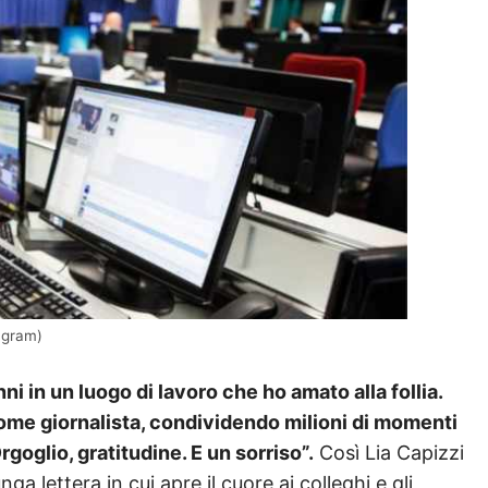
tagram)
ni in un luogo di lavoro che ho amato alla follia.
ome giornalista, condividendo milioni di momenti
rgoglio, gratitudine. E un sorriso”.
Così Lia Capizzi
ga lettera in cui apre il cuore ai colleghi e gli