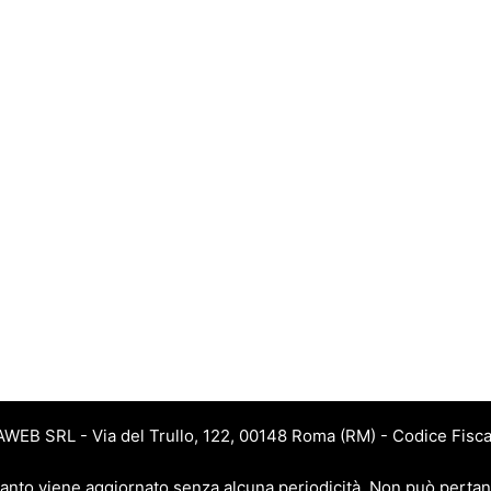
JAWEB SRL - Via del Trullo, 122, 00148 Roma (RM) - Codice Fisca
 quanto viene aggiornato senza alcuna periodicità. Non può pertan