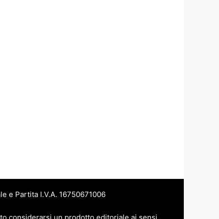
le e Partita I.V.A. 16750671006
to considerarsi un prodotto editoriale ai sensi